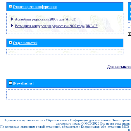
Относящиеся конференции
Ассамблея радиосвязи 2003 года (АР-03)
Всемирная конференция радиосвязи 2007 года (ВКР-07)
Отдел новостей
Для контакто
[Newsflashes]
Подняться в верхнюю часть
-
Обратная связь
-
Информация для контактов
-
Знак охраны
авторского права © МСЭ 2026
Все права сохранены
По вопросам, связанным с этой страницей, обращаться :
Координатор Web-страницы МСЭ-
R