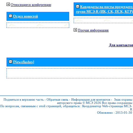
Относящиеся конференции
Кандидаты на посты председател
групп МСЭ-R (ИК, СК, ПСК, КГР)
Отдел новостей
Прочая информация
Для контакто
[Newsflashes]
Подняться в верхнюю часть
-
Обратная связь
-
Информация для контактов
-
Знак охраны
авторского права © МСЭ 2026
Все права сохранены
По вопросам, связанным с этой страницей, обращаться :
Координатор Web-страницы МСЭ-
R
Обновлено : 2013-01-30