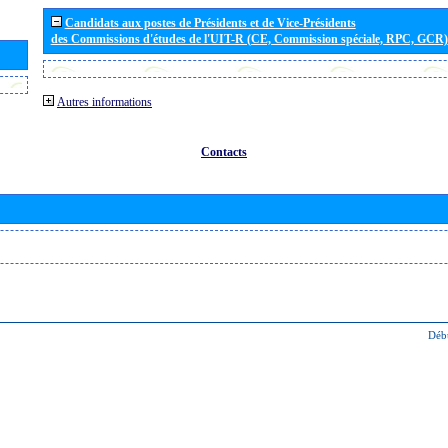
Candidats aux postes de Présidents et de Vice-Présidents
des Commissions d'études de l'UIT-R (CE, Commission spéciale, RPC, GCR)
Autres informations
Contacts
Déb