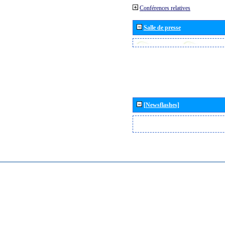
Conférences relatives
Salle de presse
[Newsflashes]