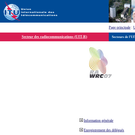
Page principale
:
Secteur des radiocommunications (UIT-R)
Secteurs de l'U
Information générale
Enregistrement des délégués