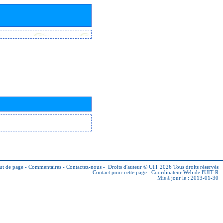
ut de page
-
Commentaires
-
Contactez-nous
-
Droits d'auteur © UIT 2026
Tous droits réservés
Contact pour cette page :
Coordinateur Web de l'UIT-R
Mis à jour le : 2013-01-30