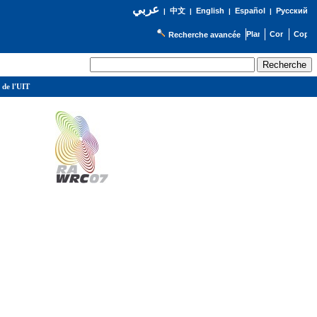
عربي
English
Español
Русский
|
中文
|
|
|
Recherche avancée
 de l'UIT