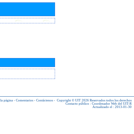
la página
-
Comentarios
-
Contáctenos
-
Copyright © UIT 2026
Reservados todos los derechos
Contacto público :
Coordenador Web del UIT-R
Actualizado el : 2013-01-30