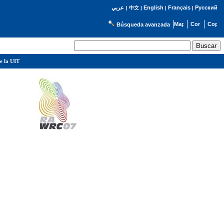
English
Français
Русский
عربي
|
中文
|
|
|
Búsqueda avanzada
e la UIT