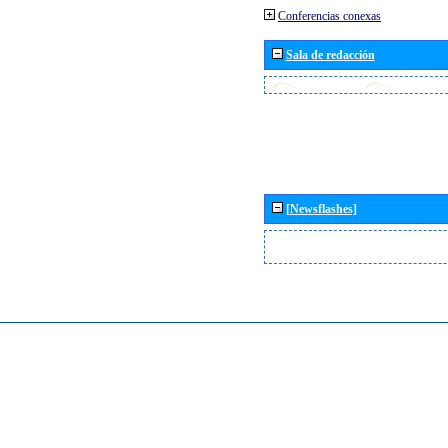
Conferencias conexas
Sala de redacción
[Newsflashes]