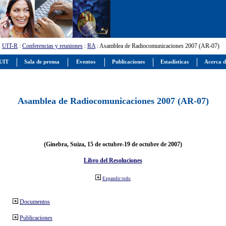
:
UIT-R
:
Conferencias y reuniones
:
RA
: Asamblea de Radiocomunicaciones 2007 (AR-07)
 UIT
Sala de prensa
Eventos
Publicaciones
Estadísticas
Acerca d
Asamblea de Radiocomunicaciones 2007 (AR-07)
(Ginebra, Suiza, 15 de octubre-19 de octubre de 2007)
Libro del Resoluciones
Expandir todo
Documentos
Publicaciones