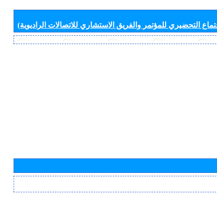
جتماع التحضيري للمؤتمر والفريق الاستشاري للاتصالات الراديوية)