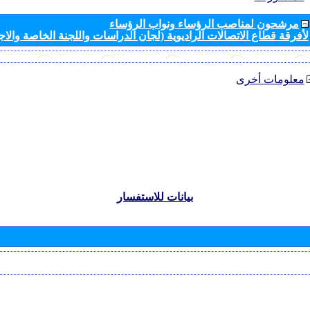
مرشحون لمناصب الرؤساء ونواب الرؤساء
لأفرقة قطاع الاتصالات الراديوية (لجان الدراسات واللجنة الخاصة والا
معلومات أخرى
بيانات للاستفسار