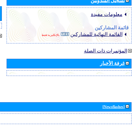
تسجيل المندوبين
معلومات مفيدة
قائمة المشاركين
القائمة النهائية للمشاركين
بالإنكليزية فقط
المؤتمرات ذات الصلة
غرفة الأخبار
[Newsflashes]