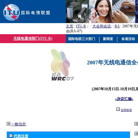
主页
:
ITU-R
； :
大会和会议
; :
RA
: 2007
会(RA-07)
无线电通信部门(ITU-R)
国际电联三大部门
新闻室
各项活动
2007年无线电通信全会(
(2007年10月15日-10月19日
«决议汇编»
全部收缩
一般信息
代表注册