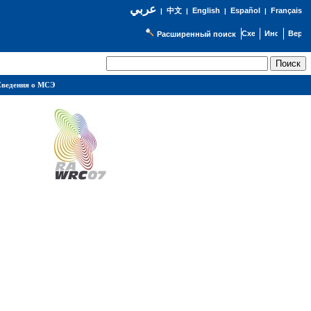
عربي
English
Español
Français
|
中文
|
|
|
Расширенный поиск
ведения о МСЭ