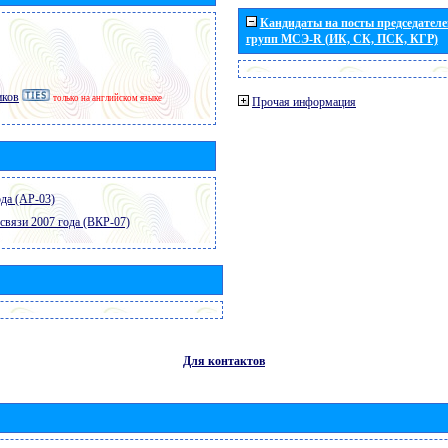
Кандидаты на посты председателей
групп МСЭ-R (ИК, СК, ПСК, КГР)
иков
только на английском языке
Прочая информация
да (АР-03)
связи 2007 года (ВКР-07)
Для контактов