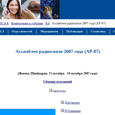
МСЭ-R
:
Конференции и собрания
:
RA
: Ассамблея радиосвязи 2007 года (АР-07)
МСЭ
Отдел новостей
Мероприятия
Публикации
Статистика
С
Ассамблея радиосвязи 2007 года (АР-07)
(Женева, Швейцария, 15 октября - 19 октября 2007 года)
Сборник резолюций
Свернуть все
Документы
Публикации