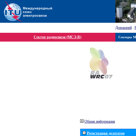
Домашний
:
Сектор радиосвязи (МСЭ-R)
Секторы 
Общая информация
Регистрация делегатов