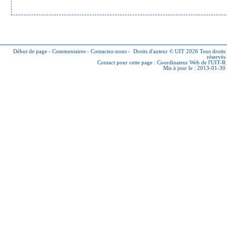
Début de page
-
Commentaires
-
Contactez-nous
-
Droits d'auteur © UIT 2026
Tous droits
réservés
Contact pour cette page :
Coordinateur Web de l'UIT-R
Mis à jour le : 2013-01-30