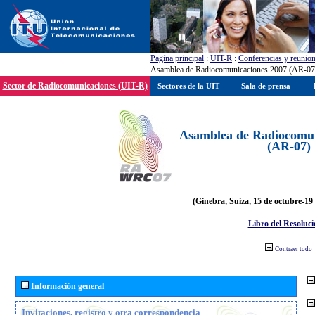
Pagína principal
:
UIT-R
:
Conferencias y reunio
Asamblea de Radiocomunicaciones 2007 (AR-07
Sector de Radiocomunicaciones (UIT-R)
Sectores de la UIT
Sala de prensa
Asamblea de Radiocomun
(AR-07)
(Ginebra, Suiza, 15 de octubre-19
Libro del Resoluci
Contraer todo
Información general
Invitaciones, registro y otra correspondencia