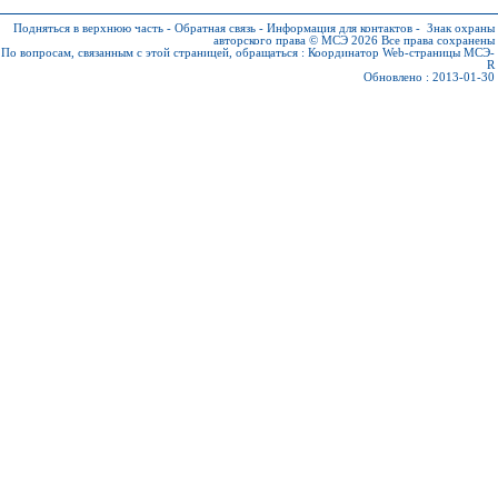
Подняться в верхнюю часть
-
Обратная связь
-
Информация для контактов
-
Знак охраны
авторского права © МСЭ 2026
Все права сохранены
По вопросам, связанным с этой страницей, обращаться :
Координатор Web-страницы МСЭ-
R
Обновлено : 2013-01-30