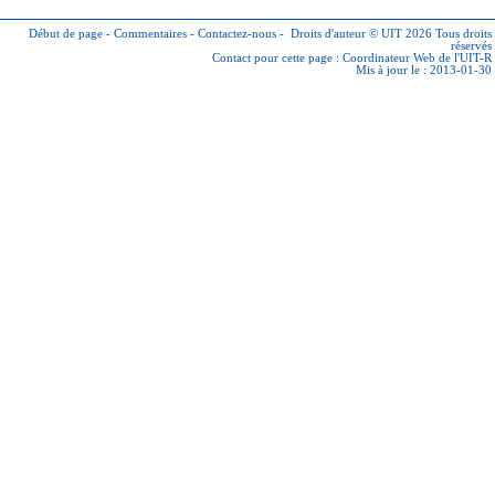
Début de page
-
Commentaires
-
Contactez-nous
-
Droits d'auteur © UIT 2026
Tous droits
réservés
Contact pour cette page :
Coordinateur Web de l'UIT-R
Mis à jour le : 2013-01-30