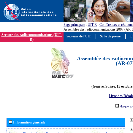
Page principale
:
UIT-R
:
Conférences et réunion
Assemblée des radiocommunications 2007 (AR-
Secteur des radiocommunications (UIT-
Secteurs de l'UIT
Salle de presse
E
R)
Assemblée des radiocom
(AR-07
(Genève, Suisse, 15 octobre
Livre des Résol
Masquer to
Information générale