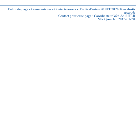
Début de page
-
Commentaires
-
Contactez-nous
-
Droits d'auteur © UIT 2026
Tous droits
réservés
Contact pour cette page :
Coordinateur Web de l'UIT-R
Mis à jour le : 2013-01-30