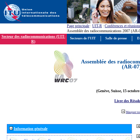
Page principale
:
UIT-R
:
Conférences et réunion
Assemblée des radiocommunications 2007 (AR-
Secteur des radiocommunications (UIT-
Secteurs de l'UIT
Salle de presse
E
R)
Assemblée des radiocom
(AR-07
(Genève, Suisse, 15 octobre
Livre des Résol
Masquer to
Information générale