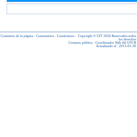
Comienzo de la página
-
Comentarios
-
Contáctenos
-
Copyright © UIT 2026
Reservados todos
los derechos
Contacto público :
Coordenador Web del UIT-R
Actualizado el : 2013-01-30