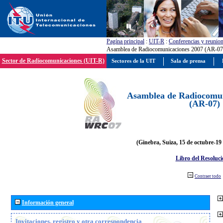
Pagína principal
:
UIT-R
:
Conferencias y reunio
Asamblea de Radiocomunicaciones 2007 (AR-07
Sector de Radiocomunicaciones (UIT-R)
Sectores de la UIT
Sala de prensa
Asamblea de Radiocomun
(AR-07)
(Ginebra, Suiza, 15 de octubre-19
Libro del Resoluci
Contraer todo
Información general
Invitaciones, registro y otra correspondencia