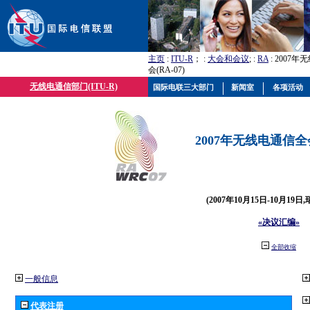
主页
:
ITU-R
； :
大会和会议
; :
RA
: 2007
会(RA-07)
无线电通信部门(ITU-R)
国际电联三大部门
新闻室
各项活动
2007年无线电通信全会(
(2007年10月15日-10月19日
«决议汇编»
全部收缩
一般信息
代表注册