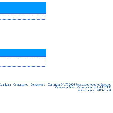
la página
-
Comentarios
-
Contáctenos
-
Copyright © UIT 2026
Reservados todos los derechos
Contacto público :
Coordenador Web del UIT-R
Actualizado el : 2013-01-30