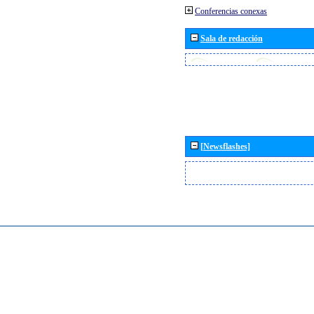
Conferencias conexas
Sala de redacción
[Newsflashes]