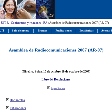
:
UIT-R
:
Conferencias y reuniones
:
RA
: Asamblea de Radiocomunicaciones 2007 (AR-07)
 UIT
Sala de prensa
Eventos
Publicaciones
Estadísticas
Acerca d
Asamblea de Radiocomunicaciones 2007 (AR-07)
(Ginebra, Suiza, 15 de octubre-19 de octubre de 2007)
Libro del Resoluciones
Expandir todo
Documentos
Publicaciones