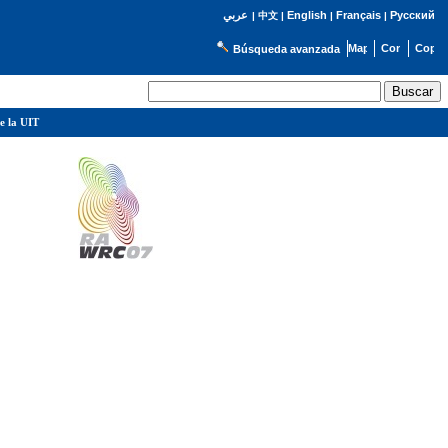
English
Français
Русский
عربي
|
中文
|
|
|
Búsqueda avanzada
e la UIT