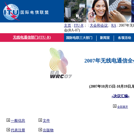
主页
:
ITU-R
； :
大会和会议
; :
RA
: 2007
会(RA-07)
无线电通信部门(ITU-R)
国际电联三大部门
新闻室
各项活动
2007年无线电通信全会(
(2007年10月15日-10月19日
«决议汇编»
全部展开
一般信息
文件
代表注册
出版物