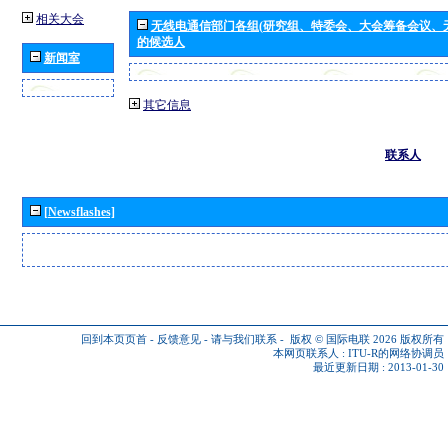
相关大会
无线电通信部门各组(研究组、特委会、大会筹备会议、
的候选人
新闻室
其它信息
联系人
[Newsflashes]
回到本页页首
-
反馈意见
-
请与我们联系
-
版权 © 国际电联 2026
版权所有
本网页联系人 :
ITU-R的网络协调员
最近更新日期 : 2013-01-30