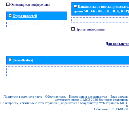
Относящиеся конференции
Кандидаты на посты председател
групп МСЭ-R (ИК, СК, ПСК, КГР)
Отдел новостей
Прочая информация
Для контакто
[Newsflashes]
Подняться в верхнюю часть
-
Обратная связь
-
Информация для контактов
-
Знак охраны
авторского права © МСЭ 2026
Все права сохранены
По вопросам, связанным с этой страницей, обращаться :
Координатор Web-страницы МСЭ-
R
Обновлено : 2013-01-30