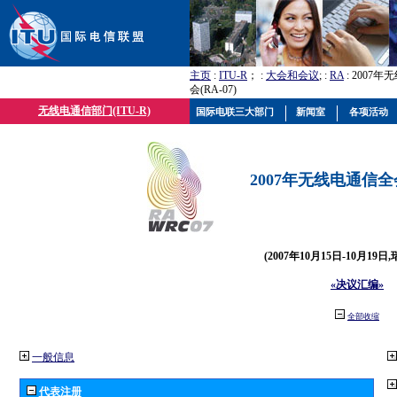
主页
:
ITU-R
； :
大会和会议
; :
RA
: 2007
会(RA-07)
无线电通信部门(ITU-R)
国际电联三大部门
新闻室
各项活动
2007年无线电通信全会(
(2007年10月15日-10月19日
«决议汇编»
全部收缩
一般信息
代表注册