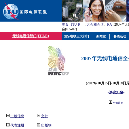
主页
:
ITU-R
； :
大会和会议
; :
RA
: 2007
会(RA-07)
无线电通信部门(ITU-R)
国际电联三大部门
新闻室
各项活动
2007年无线电通信全会(
(2007年10月15日-10月19日
«决议汇编»
全部展开
一般信息
文件
代表注册
出版物