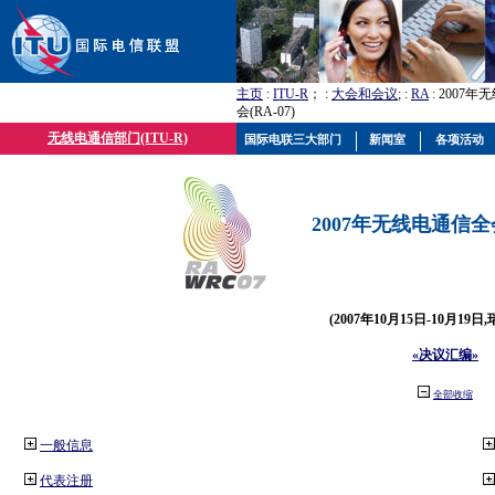
主页
:
ITU-R
； :
大会和会议
; :
RA
: 2007
会(RA-07)
无线电通信部门(ITU-R)
国际电联三大部门
新闻室
各项活动
2007年无线电通信全会(
(2007年10月15日-10月19日
«决议汇编»
全部收缩
一般信息
代表注册