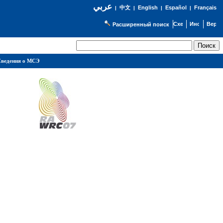
عربي
English
Español
Français
|
中文
|
|
|
Расширенный поиск
ведения о МСЭ