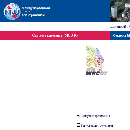
Домашний
:
Сектор радиосвязи (МСЭ-R)
Секторы 
Общая информация
Регистрация делегатов