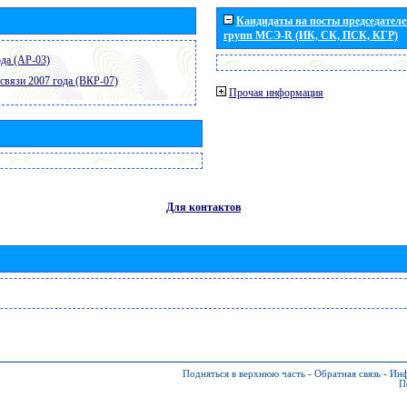
Кандидаты на посты председателей
групп МСЭ-R (ИК, СК, ПСК, КГР)
да (АР-03)
связи 2007 года (ВКР-07)
Прочая информация
Для контактов
Подняться в верхнюю часть
-
Обратная связь
-
Инф
П