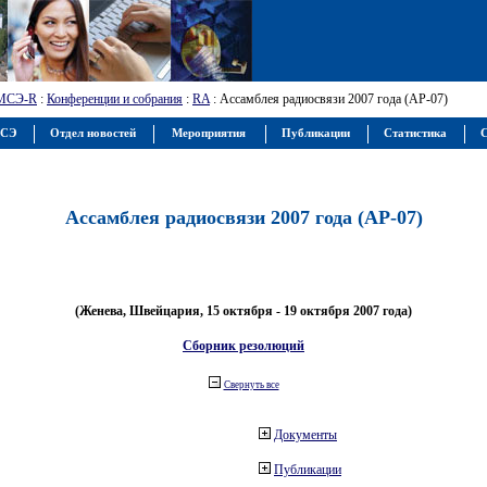
МСЭ-R
:
Конференции и собрания
:
RA
: Ассамблея радиосвязи 2007 года (АР-07)
МСЭ
Отдел новостей
Мероприятия
Публикации
Статистика
С
Ассамблея радиосвязи 2007 года (АР-07)
(Женева, Швейцария, 15 октября - 19 октября 2007 года)
Сборник резолюций
Свернуть все
Документы
Публикации