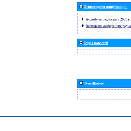
Относящиеся конференции
Ассамблея радиосвязи 2003 го
Всемирная конференция радио
Отдел новостей
[Newsflashes]