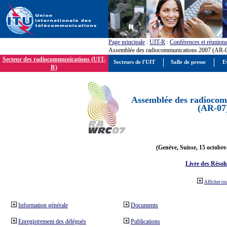
Page principale
:
UIT-R
:
Conférences et réunion
Assemblée des radiocommunications 2007 (AR-
Secteur des radiocommunications (UIT-
Secteurs de l'UIT
Salle de presse
E
R)
Assemblée des radiocom
(AR-07
(Genève, Suisse, 15 octobre
Livre des Résol
Afficher to
Information générale
Documents
Enregistrement des délégués
Publications