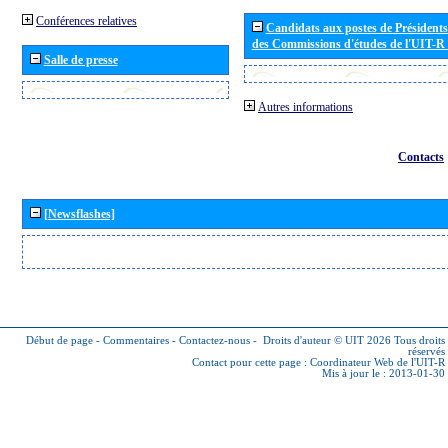
Conférences relatives
Candidats aux postes de Présidents 
des Commissions d'études de l'UIT-R
Salle de presse
Autres informations
Contacts
[Newsflashes]
Début de page
-
Commentaires
-
Contactez-nous
-
Droits d'auteur © UIT 2026
Tous droits
réservés
Contact pour cette page :
Coordinateur Web de l'UIT-R
Mis à jour le : 2013-01-30