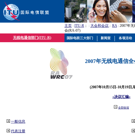
主页
:
ITU-R
； :
大会和会议
; :
RA
: 2007
会(RA-07)
无线电通信部门(ITU-R)
国际电联三大部门
新闻室
各项活动
2007年无线电通信全会(
(2007年10月15日-10月19日
«决议汇编»
全部收缩
一般信息
代表注册