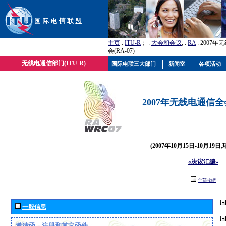
主页
:
ITU-R
； :
大会和会议
; :
RA
: 2007
会(RA-07)
无线电通信部门(ITU-R)
国际电联三大部门
新闻室
各项活动
2007年无线电通信全会(
(2007年10月15日-10月19日
«决议汇编»
全部收缩
一般信息
邀请函、注册和其它函件