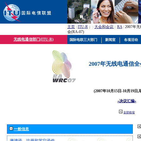
主页
:
ITU-R
； :
大会和会议
; :
RA
: 2007
会(RA-07)
无线电通信部门(ITU-R)
国际电联三大部门
新闻室
各项活动
2007年无线电通信全会(
(2007年10月15日-10月19日
«决议汇编»
全部收缩
一般信息
邀请函、注册和其它函件