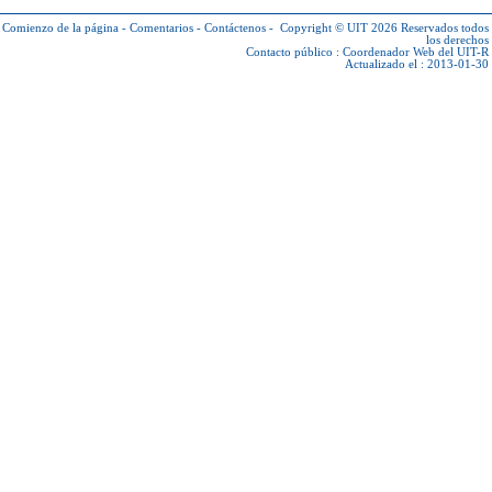
Comienzo de la página
-
Comentarios
-
Contáctenos
-
Copyright © UIT 2026
Reservados todos
los derechos
Contacto público :
Coordenador Web del UIT-R
Actualizado el : 2013-01-30