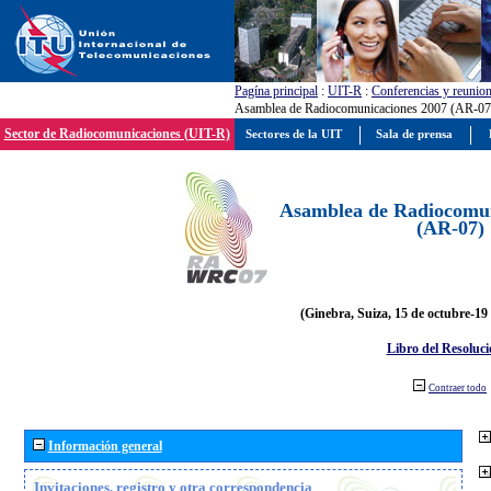
Pagína principal
:
UIT-R
:
Conferencias y reunio
Asamblea de Radiocomunicaciones 2007 (AR-07
Sector de Radiocomunicaciones (UIT-R)
Sectores de la UIT
Sala de prensa
Asamblea de Radiocomun
(AR-07)
(Ginebra, Suiza, 15 de octubre-19
Libro del Resoluci
Contraer todo
Información general
Invitaciones, registro y otra correspondencia