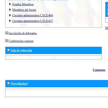
Estados Miembros
Miembros del Sector
Circulare administrativa CACE/404
Circulare administrativa CACE/427
Inscripción de delegados
Conferencias conexas
Sala de redacción
Contactos
[Newsflashes]