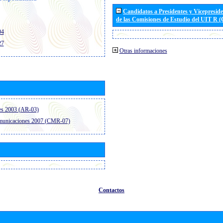
Candidatos a Presidentes y Vicepresid
de las Comisiones de Estudio del UIT R 
04
27
Otras informaciones
es 2003 (AR-03)
omunicaciones 2007 (CMR-07)
Contactos