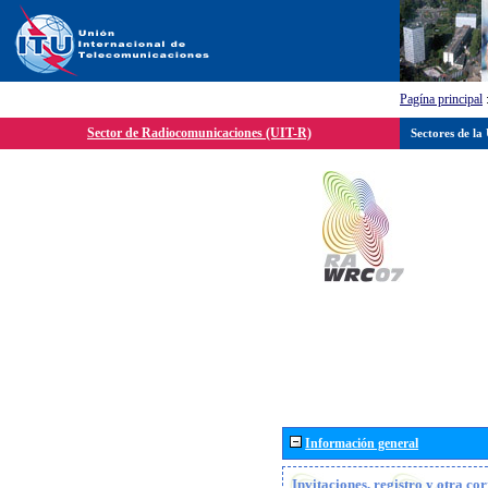
Pagína principal
Sector de Radiocomunicaciones (UIT-R)
Sectores de la
Información general
Invitaciones, registro y otra c