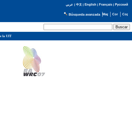
English
Français
Русский
عربي
|
中文
|
|
|
Búsqueda avanzada
e la UIT