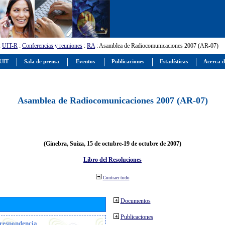
:
UIT-R
:
Conferencias y reuniones
:
RA
: Asamblea de Radiocomunicaciones 2007 (AR-07)
 UIT
Sala de prensa
Eventos
Publicaciones
Estadísticas
Acerca d
Asamblea de Radiocomunicaciones 2007 (AR-07)
(Ginebra, Suiza, 15 de octubre-19 de octubre de 2007)
Libro del Resoluciones
Contraer todo
Documentos
Publicaciones
orrespondencia