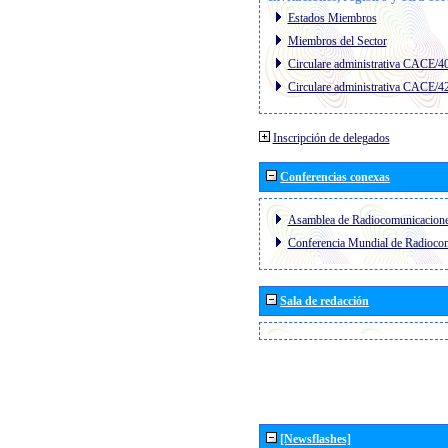
Estados Miembros
Miembros del Sector
Circulare administrativa CACE/4
Circulare administrativa CACE/4
Inscripción de delegados
Conferencias conexas
Asamblea de Radiocomunicacion
Conferencia Mundial de Radioc
Sala de redacción
[Newsflashes]