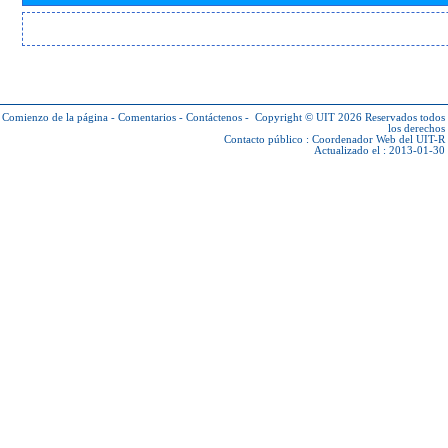
Comienzo de la página
-
Comentarios
-
Contáctenos
-
Copyright © UIT 2026
Reservados todos
los derechos
Contacto público :
Coordenador Web del UIT-R
Actualizado el : 2013-01-30