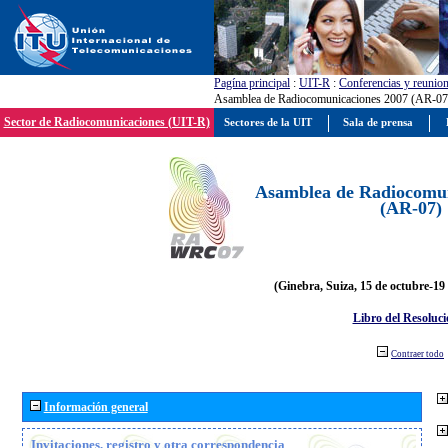
Pagína principal
:
UIT-R
:
Conferencias y reunio
Asamblea de Radiocomunicaciones 2007 (AR-07
Sector de Radiocomunicaciones (UIT-R)
Sectores de la UIT
Sala de prensa
Asamblea de Radiocomun
(AR-07)
(Ginebra, Suiza, 15 de octubre-19
Libro del Resoluci
Contraer todo
Información general
Invitaciones, registro y otra correspondencia