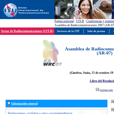
Pagína principal
:
UIT-R
:
Conferencias y reunio
Asamblea de Radiocomunicaciones 2007 (AR-07
Sector de Radiocomunicaciones (UIT-R)
Sectores de la UIT
Sala de prensa
Asamblea de Radiocomun
(AR-07)
(Ginebra, Suiza, 15 de octubre-19
Libro del Resoluci
Contraer todo
Información general
Invitaciones, registro y otra correspondencia