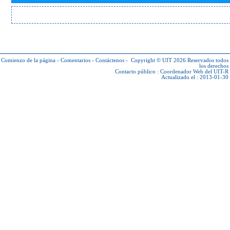
Comienzo de la página
-
Comentarios
-
Contáctenos
-
Copyright © UIT 2026
Reservados todos
los derechos
Contacto público :
Coordenador Web del UIT-R
Actualizado el : 2013-01-30