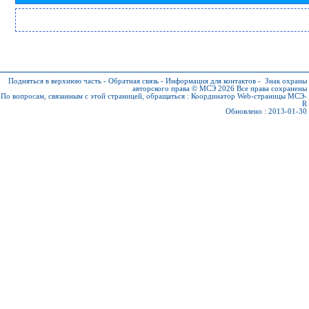
Подняться в верхнюю часть
-
Обратная связь
-
Информация для контактов
-
Знак охраны
авторского права © МСЭ 2026
Все права сохранены
По вопросам, связанным с этой страницей, обращаться :
Координатор Web-страницы МСЭ-
R
Обновлено : 2013-01-30