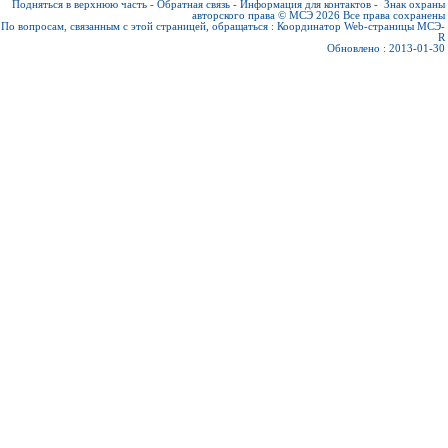
Подняться в верхнюю часть
-
Обратная связь
-
Информация для контактов
-
Знак охраны
авторского права © МСЭ 2026
Все права сохранены
По вопросам, связанным с этой страницей, обращаться :
Координатор Web-страницы МСЭ-
R
Обновлено : 2013-01-30