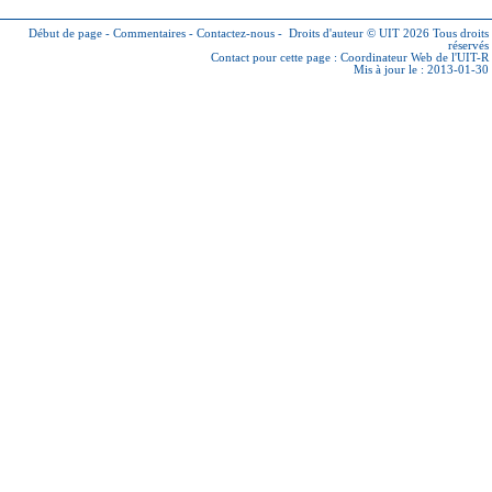
Début de page
-
Commentaires
-
Contactez-nous
-
Droits d'auteur © UIT 2026
Tous droits
réservés
Contact pour cette page :
Coordinateur Web de l'UIT-R
Mis à jour le : 2013-01-30