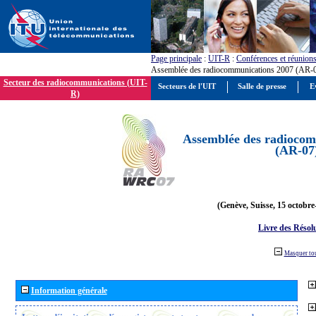
Page principale
:
UIT-R
:
Conférences et réunion
Assemblée des radiocommunications 2007 (AR-
Secteur des radiocommunications (UIT-
Secteurs de l'UIT
Salle de presse
E
R)
Assemblée des radiocom
(AR-07
(Genève, Suisse, 15 octobre
Livre des Résol
Masquer to
Information générale