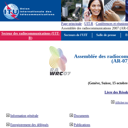
Page principale
:
UIT-R
:
Conférences et réunion
Assemblée des radiocommunications 2007 (AR-
Secteur des radiocommunications (UIT-
Secteurs de l'UIT
Salle de presse
E
R)
Assemblée des radiocom
(AR-07
(Genève, Suisse, 15 octobre
Livre des Résol
Afficher to
Information générale
Documents
Enregistrement des délégués
Publications