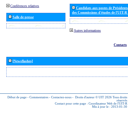
Conférences relatives
Candidats aux postes de Présidents 
des Commissions d'études de l'UIT-R
Salle de presse
Autres informations
Contacts
[Newsflashes]
Début de page
-
Commentaires
-
Contactez-nous
-
Droits d'auteur © UIT 2026
Tous droits
réservés
Contact pour cette page :
Coordinateur Web de l'UIT-R
Mis à jour le : 2013-01-30