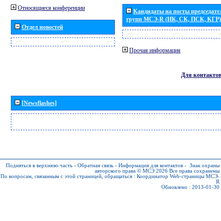
Относящиеся конференции
Кандидаты на посты председател
групп МСЭ-R (ИК, СК, ПСК, КГР)
Отдел новостей
Прочая информация
Для контакто
[Newsflashes]
Подняться в верхнюю часть
-
Обратная связь
-
Информация для контактов
-
Знак охраны
авторского права © МСЭ 2026
Все права сохранены
По вопросам, связанным с этой страницей, обращаться :
Координатор Web-страницы МСЭ-
R
Обновлено : 2013-01-30