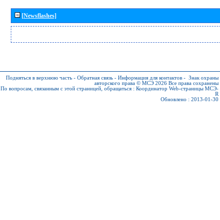
[Newsflashes]
Подняться в верхнюю часть
-
Обратная связь
-
Информация для контактов
-
Знак охраны
авторского права © МСЭ 2026
Все права сохранены
По вопросам, связанным с этой страницей, обращаться :
Координатор Web-страницы МСЭ-
R
Обновлено : 2013-01-30