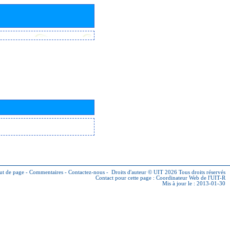
ut de page
-
Commentaires
-
Contactez-nous
-
Droits d'auteur © UIT 2026
Tous droits réservés
Contact pour cette page :
Coordinateur Web de l'UIT-R
Mis à jour le : 2013-01-30