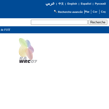
عربي
English
Español
Русский
|
中文
|
|
|
Recherche avancée
 de l'UIT