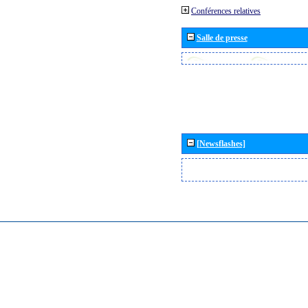
Conférences relatives
Salle de presse
[Newsflashes]