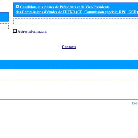
Candidats aux postes de Présidents et de Vice-Présidents
des Commissions d'études de l'UIT-R (CE, Commission spéciale, RPC, GCR)
Autres informations
Contacts
Déb