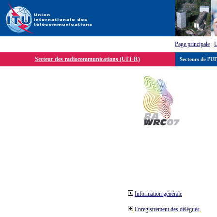
Page principale
:
Secteur des radiocommunications (UIT-R)
Secteurs de l'U
Information générale
Enregistrement des délégués