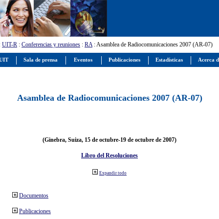
:
UIT-R
:
Conferencias y reuniones
:
RA
: Asamblea de Radiocomunicaciones 2007 (AR-07)
 UIT
Sala de prensa
Eventos
Publicaciones
Estadísticas
Acerca d
Asamblea de Radiocomunicaciones 2007 (AR-07)
(Ginebra, Suiza, 15 de octubre-19 de octubre de 2007)
Libro del Resoluciones
Expandir todo
Documentos
Publicaciones