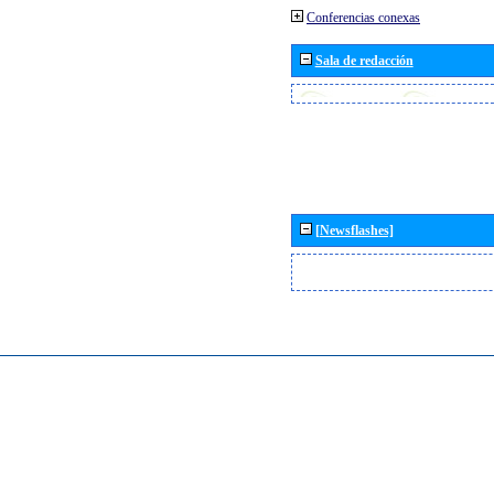
Conferencias conexas
Sala de redacción
[Newsflashes]