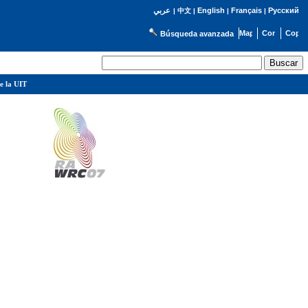
English
Français
Русский
عربي
|
中文
|
|
|
Búsqueda avanzada
e la UIT