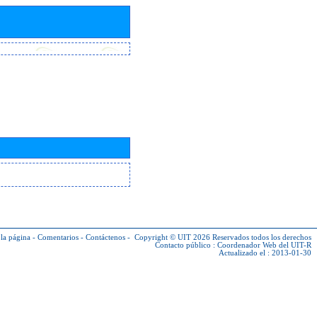
la página
-
Comentarios
-
Contáctenos
-
Copyright © UIT 2026
Reservados todos los derechos
Contacto público :
Coordenador Web del UIT-R
Actualizado el : 2013-01-30