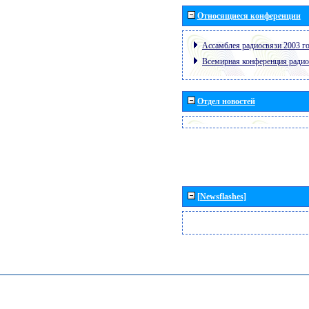
Относящиеся конференции
Ассамблея радиосвязи 2003 го
Всемирная конференция радио
Отдел новостей
[Newsflashes]