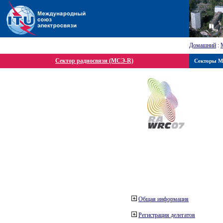
Домашний
:
Сектор радиосвязи (МСЭ-R)
Секторы 
Общая информация
Регистрация делегатов