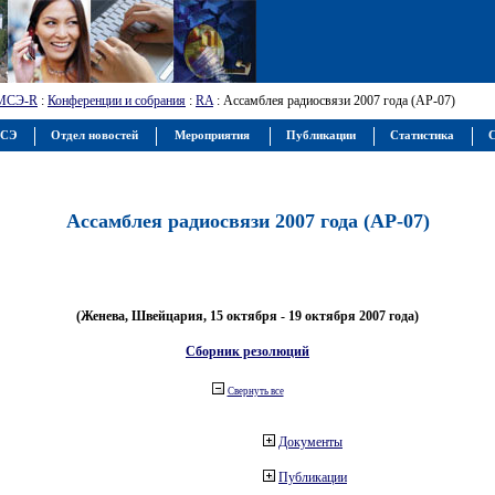
МСЭ-R
:
Конференции и собрания
:
RA
: Ассамблея радиосвязи 2007 года (АР-07)
МСЭ
Отдел новостей
Мероприятия
Публикации
Статистика
С
Ассамблея радиосвязи 2007 года (АР-07)
(Женева, Швейцария, 15 октября - 19 октября 2007 года)
Сборник резолюций
Свернуть все
Документы
Публикации