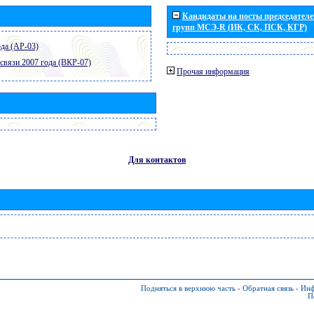
Кандидаты на посты председателей
групп МСЭ-R (ИК, СК, ПСК, КГР)
да (АР-03)
связи 2007 года (ВКР-07)
Прочая информация
Для контактов
Подняться в верхнюю часть
-
Обратная связь
-
Инф
П