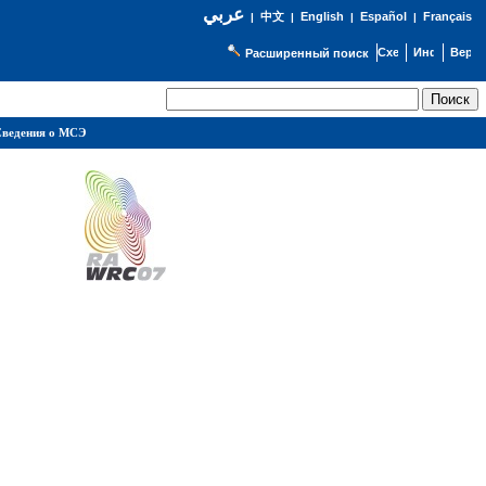
عربي
English
Español
Français
|
中文
|
|
|
Расширенный поиск
ведения о МСЭ