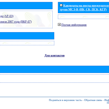
Кандидаты на посты председателей
групп МСЭ-R (ИК, СК, ПСК, КГР)
да (АР-03)
связи 2007 года (ВКР-07)
Прочая информация
Для контактов
Подняться в верхнюю часть
-
Обратная связь
-
Инф
П