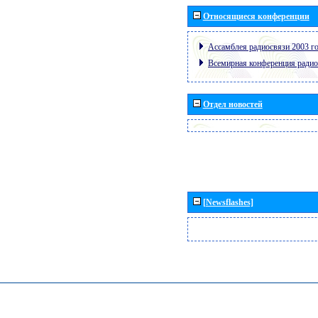
Относящиеся конференции
Ассамблея радиосвязи 2003 го
Всемирная конференция радио
Отдел новостей
[Newsflashes]