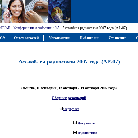
МСЭ-R
:
Конференции и собрания
:
RA
: Ассамблея радиосвязи 2007 года (АР-07)
МСЭ
Отдел новостей
Мероприятия
Публикации
Статистика
С
Ассамблея радиосвязи 2007 года (АР-07)
(Женева, Швейцария, 15 октября - 19 октября 2007 года)
Сборник резолюций
Свернуть все
Документы
Публикации