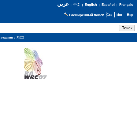
عربي
English
Español
Français
|
中文
|
|
|
Расширенный поиск
ведения о МСЭ