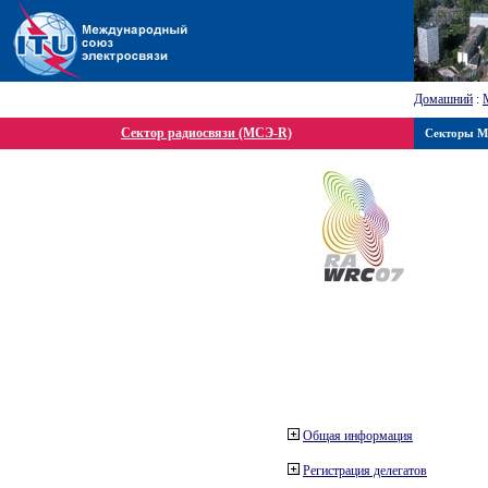
Домашний
:
Сектор радиосвязи (МСЭ-R)
Секторы 
Общая информация
Регистрация делегатов