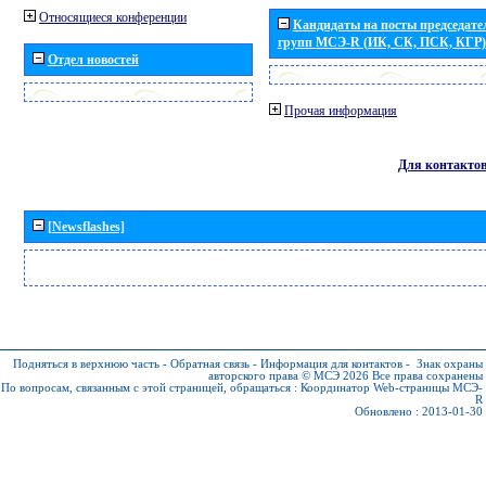
Относящиеся конференции
Кандидаты на посты председател
групп МСЭ-R (ИК, СК, ПСК, КГР)
Отдел новостей
Прочая информация
Для контакто
[Newsflashes]
Подняться в верхнюю часть
-
Обратная связь
-
Информация для контактов
-
Знак охраны
авторского права © МСЭ 2026
Все права сохранены
По вопросам, связанным с этой страницей, обращаться :
Координатор Web-страницы МСЭ-
R
Обновлено : 2013-01-30