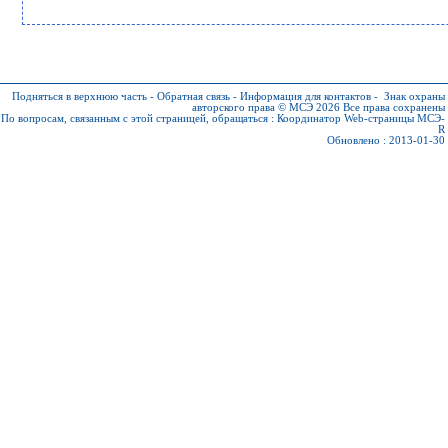
Подняться в верхнюю часть
-
Обратная связь
-
Информация для контактов
-
Знак охраны
авторского права © МСЭ 2026
Все права сохранены
По вопросам, связанным с этой страницей, обращаться :
Координатор Web-страницы МСЭ-
R
Обновлено : 2013-01-30