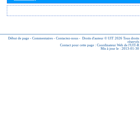
Début de page
-
Commentaires
-
Contactez-nous
-
Droits d'auteur © UIT 2026
Tous droits
réservés
Contact pour cette page :
Coordinateur Web de l'UIT-R
Mis à jour le : 2013-01-30