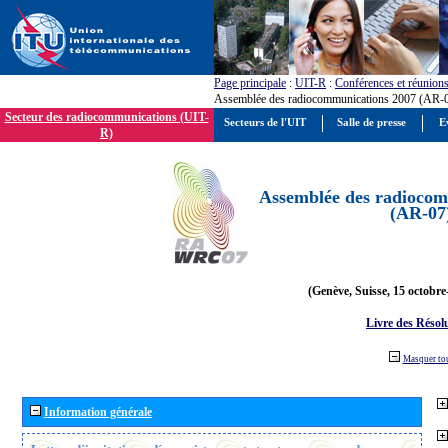
Page principale
:
UIT-R
:
Conférences et réunion
Assemblée des radiocommunications 2007 (AR-
Secteur des radiocommunications (UIT-
Secteurs de l'UIT
Salle de presse
E
R)
Assemblée des radiocom
(AR-07
(Genève, Suisse, 15 octobre
Livre des Résol
Masquer to
Information générale