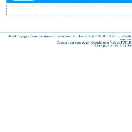
Début de page
-
Commentaires
-
Contactez-nous
-
Droits d'auteur © UIT 2026
Tous droits
réservés
Contact pour cette page :
Coordinateur Web de l'UIT-R
Mis à jour le : 2013-01-30