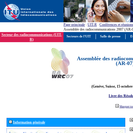
Page principale
:
UIT-R
:
Conférences et réunion
Assemblée des radiocommunications 2007 (AR-
Secteur des radiocommunications (UIT-
Secteurs de l'UIT
Salle de presse
E
R)
Assemblée des radiocom
(AR-07
(Genève, Suisse, 15 octobre
Livre des Résol
Masquer to
Information générale