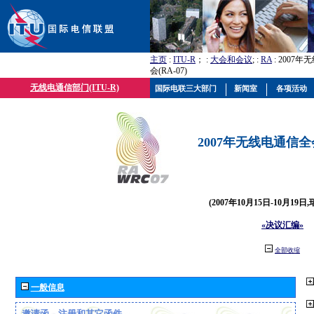
主页
:
ITU-R
； :
大会和会议
; :
RA
: 2007
会(RA-07)
无线电通信部门(ITU-R)
国际电联三大部门
新闻室
各项活动
2007年无线电通信全会(
(2007年10月15日-10月19日
«决议汇编»
全部收缩
一般信息
邀请函、注册和其它函件