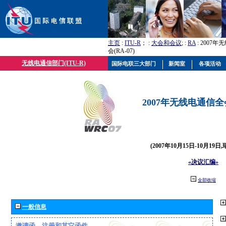
主页
:
ITU-R
； :
大会和会议
; :
RA
: 2007
会(RA-07)
无线电通信部门(ITU-R)
国际电联三大部门
新闻室
各项活动
2007年无线电通信全会(
(2007年10月15日-10月19日
«决议汇编»
全部收缩
一般信息
邀请函、注册和其它函件