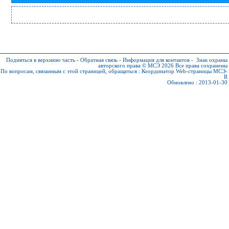
Подняться в верхнюю часть
-
Обратная связь
-
Информация для контактов
-
Знак охраны
авторского права © МСЭ 2026
Все права сохранены
По вопросам, связанным с этой страницей, обращаться :
Координатор Web-страницы МСЭ-
R
Обновлено : 2013-01-30