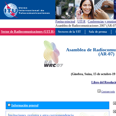
Pagína principal
:
UIT-R
:
Conferencias y reunio
Asamblea de Radiocomunicaciones 2007 (AR-07
Sector de Radiocomunicaciones (UIT-R)
Sectores de la UIT
Sala de prensa
Asamblea de Radiocomun
(AR-07)
(Ginebra, Suiza, 15 de octubre-19
Libro del Resoluci
Contraer todo
Información general
Invitaciones, registro y otra correspondencia