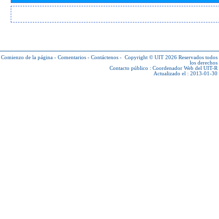
Comienzo de la página
-
Comentarios
-
Contáctenos
-
Copyright © UIT 2026
Reservados todos
los derechos
Contacto público :
Coordenador Web del UIT-R
Actualizado el : 2013-01-30