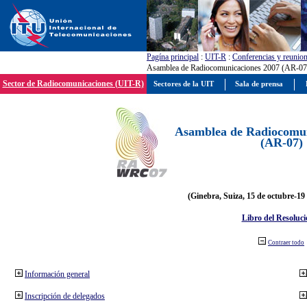
Pagína principal
:
UIT-R
:
Conferencias y reunio
Asamblea de Radiocomunicaciones 2007 (AR-07
Sector de Radiocomunicaciones (UIT-R)
Sectores de la UIT
Sala de prensa
Asamblea de Radiocomun
(AR-07)
(Ginebra, Suiza, 15 de octubre-19
Libro del Resoluci
Contraer todo
Información general
Inscripción de delegados