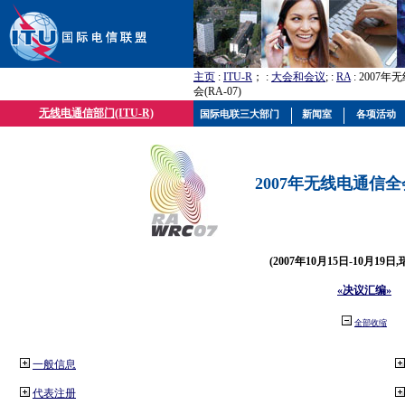
主页
:
ITU-R
； :
大会和会议
; :
RA
: 2007
会(RA-07)
无线电通信部门(ITU-R)
国际电联三大部门
新闻室
各项活动
2007年无线电通信全会(
(2007年10月15日-10月19日
«决议汇编»
全部收缩
一般信息
代表注册