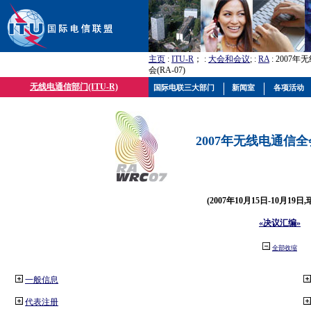
主页
:
ITU-R
； :
大会和会议
; :
RA
: 2007
会(RA-07)
无线电通信部门(ITU-R)
国际电联三大部门
新闻室
各项活动
2007年无线电通信全会(
(2007年10月15日-10月19日
«决议汇编»
全部收缩
一般信息
代表注册